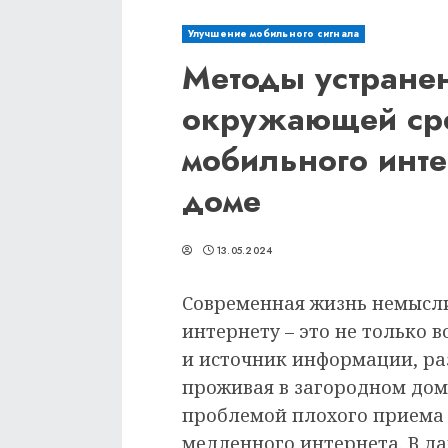
Улучшение мобильного сигнала
Методы устранен
окружающей сре
мобильного инте
доме
13.05.2024
Современная жизнь немысли
интернету – это не только в
и источник информации, ра
проживая в загородном доме
проблемой плохого приема 
медленного интернета. В д