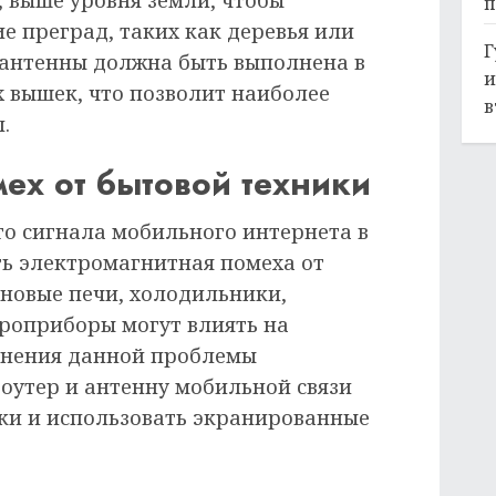
 выше уровня земли, чтобы
п
е преград, таких как деревья или
Г
 антенны должна быть выполнена в
и
 вышек, что позволит наиболее
в
.
мех от бытовой техники
о сигнала мобильного интернета в
ь электромагнитная помеха от
новые печи, холодильники,
роприборы могут влиять на
ранения данной проблемы
оутер и антенну мобильной связи
ки и использовать экранированные