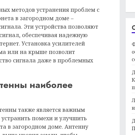
ных методов устранения проблем с
нета в загородном доме –
игнала. Эти устройства позволяют
 сигнал, обеспечивая надежную
нтернет. Установка усилителей
Ф
ма или на крыше позволит
о
с
ство сигнала даже в проблемных
Д
К
нтенны наиболее
п
Л
н
тенны также является важным
 устранить помехи и улучшить
Д
та в загородном доме. Антенну
П