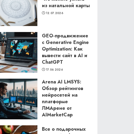
из натальной карты
12.07.2026
GEO-продвижение
с Generative Engine
Optimization: Как
вывести сайт в AI и
ChatGPT
17.06.2026
Arena AI LMSYS:
Обзор рейтингов
нейросетей на
платформе
ЛМАрене от
AIMarketCap
11.06.2026
Все о подарочных