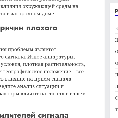
и влияния окружающей среды на
та в загородном доме.
причин плохого
Б
Н
ия проблемы является
О
о сигнала. Износ аппаратуры,
О
условия, плотная растительность,
 географическое положение – все
П
ть влияние на прием сигнала
ведите анализ ситуации и
П
факторы влияют на сигнал в вашем
С
Т
илителей сигнала