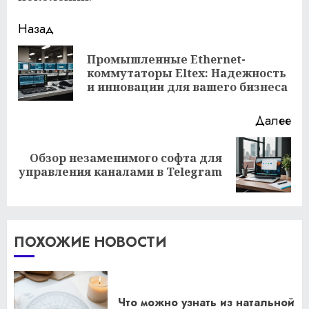
Продолжить
Назад
чтение
Промышленные Ethernet-
Пр
коммутаторы Eltex: Надежность
за
и инновации для вашего бизнеса
Далее
Обзор незаменимого софта для
Следующая
управления каналами в Telegram
запись:
ПОХОЖИЕ НОВОСТИ
Что можно узнать из натальной