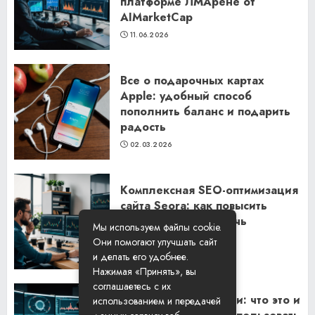
платформе ЛМАрене от
AIMarketCap
11.06.2026
Все о подарочных картах
Apple: удобный способ
пополнить баланс и подарить
радость
02.03.2026
Комплексная SEO-оптимизация
сайта Seora: как повысить
видимость и привлечь
Мы используем файлы cookie.
клиентов
Они помогают улучшать сайт
06.02.2026
и делать его удобнее.
Нажимая «Принять», вы
соглашаетесь с их
Резидентские прокси: что это и
использованием и передачей