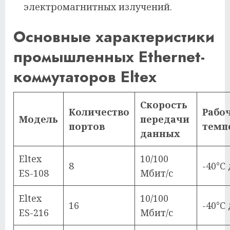
электромагнитных излучений.
Основные характеристики
промышленных Ethernet-
коммутаторов Eltex
Скорость
Количество
Рабо
Модель
передачи
портов
темп
данных
Eltex
10/100
8
-40°C 
ES-108
Мбит/с
Eltex
10/100
16
-40°C 
ES-216
Мбит/с