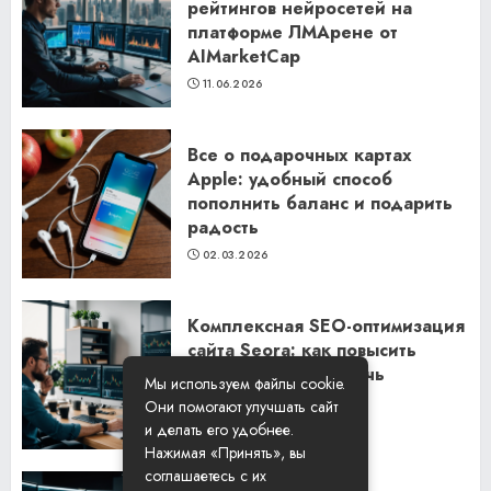
рейтингов нейросетей на
платформе ЛМАрене от
AIMarketCap
11.06.2026
Все о подарочных картах
Apple: удобный способ
пополнить баланс и подарить
радость
02.03.2026
Комплексная SEO-оптимизация
сайта Seora: как повысить
видимость и привлечь
Мы используем файлы cookie.
клиентов
Они помогают улучшать сайт
06.02.2026
и делать его удобнее.
Нажимая «Принять», вы
соглашаетесь с их