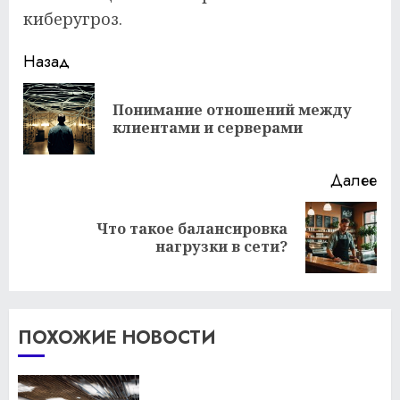
киберугроз.
Продолжить
Назад
чтение
Понимание отношений между
Пр
клиентами и серверами
за
Далее
Что такое балансировка
Следующая
нагрузки в сети?
запись:
ПОХОЖИЕ НОВОСТИ