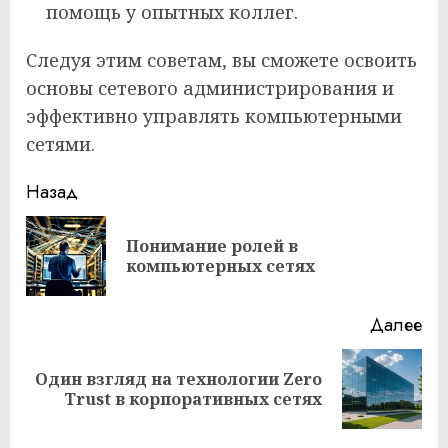
помощь у опытных коллег.
Следуя этим советам, вы сможете освоить
основы сетевого администрирования и
эффективно управлять компьютерными
сетями.
Продолжить
Назад
чтение
Понимание ролей в
Пр
компьютерных сетях
за
Далее
Один взгляд на технологии Zero
Следующая
Trust в корпоративных сетях
запись: