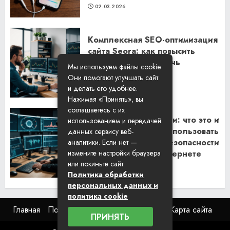
02.03.2026
Комплексная SEO-оптимизация
сайта Seora: как повысить
видимость и привлечь
Мы используем файлы cookie.
клиентов
Они помогают улучшать сайт
06.02.2026
и делать его удобнее.
Нажимая «Принять», вы
соглашаетесь с их
Резидентские прокси: что это и
использованием и передачей
как их правильно использовать
данных сервису веб-
для обеспечения безопасности
аналитики. Если нет —
и анонимности в интернете
измените настройки браузера
или покиньте сайт.
29.01.2026
Политика обработки
персональных данных и
политика cookie
Главная
Пользовательское соглашение
Карта сайта
ПРИНЯТЬ