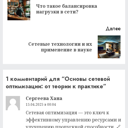
чтение
Что такое балансировка
Пр
нагрузки в сети?
за
Далее
Сетевые технологии и их
Следующая
применение в науке
запись:
1 комментарий для “
Основы сетевой
оптимизации: от теории к практике
”
Сергеева Хана
15.04.2025 в 00:04
Сетевая оптимизация — это ключ к
эффективному управлению ресурсами и
улучшению пропускной способности. 🔗