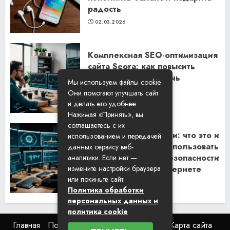
радость
02.03.2026
Комплексная SEO-оптимизация
сайта Seora: как повысить
видимость и привлечь
Мы используем файлы cookie.
клиентов
Они помогают улучшать сайт
06.02.2026
и делать его удобнее.
Нажимая «Принять», вы
соглашаетесь с их
Резидентские прокси: что это и
использованием и передачей
как их правильно использовать
данных сервису веб-
для обеспечения безопасности
аналитики. Если нет —
и анонимности в интернете
измените настройки браузера
или покиньте сайт.
29.01.2026
Политика обработки
персональных данных и
политика cookie
Главная
Пользовательское соглашение
Карта сайта