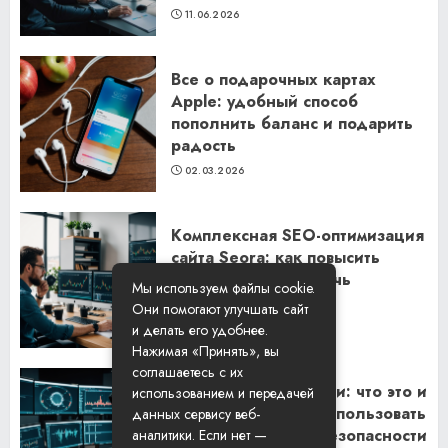
11.06.2026
Все о подарочных картах
Apple: удобный способ
пополнить баланс и подарить
радость
02.03.2026
Комплексная SEO-оптимизация
сайта Seora: как повысить
видимость и привлечь
Мы используем файлы cookie.
клиентов
Они помогают улучшать сайт
06.02.2026
и делать его удобнее.
Нажимая «Принять», вы
соглашаетесь с их
Резидентские прокси: что это и
использованием и передачей
как их правильно использовать
данных сервису веб-
для обеспечения безопасности
аналитики. Если нет —