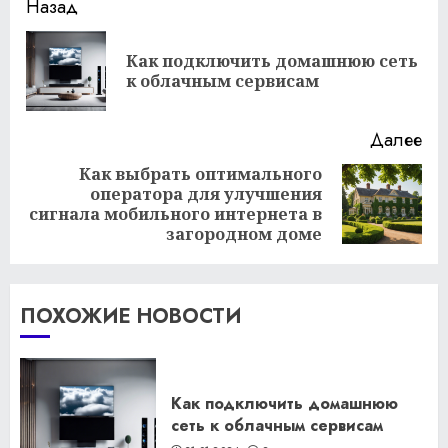
Продолжить
Назад
чтение
Как подключить домашнюю сеть
Пр
к облачным сервисам
за
Далее
Как выбрать оптимального
оператора для улучшения
Следующая
сигнала мобильного интернета в
запись:
загородном доме
ПОХОЖИЕ НОВОСТИ
Как подключить домашнюю
сеть к облачным сервисам