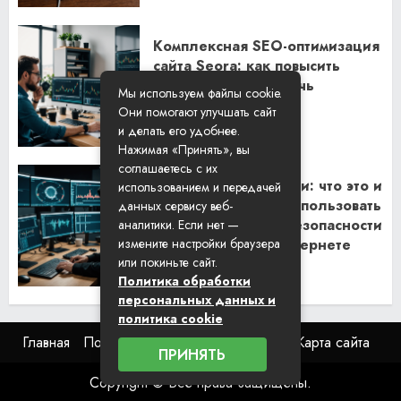
Комплексная SEO-оптимизация
сайта Seora: как повысить
видимость и привлечь
Мы используем файлы cookie.
клиентов
Они помогают улучшать сайт
06.02.2026
и делать его удобнее.
Нажимая «Принять», вы
соглашаетесь с их
Резидентские прокси: что это и
использованием и передачей
как их правильно использовать
данных сервису веб-
для обеспечения безопасности
аналитики. Если нет —
измените настройки браузера
и анонимности в интернете
или покиньте сайт.
29.01.2026
Политика обработки
персональных данных и
политика cookie
Главная
Пользовательское соглашение
Карта сайта
ПРИНЯТЬ
Copyright © Все права защищены.