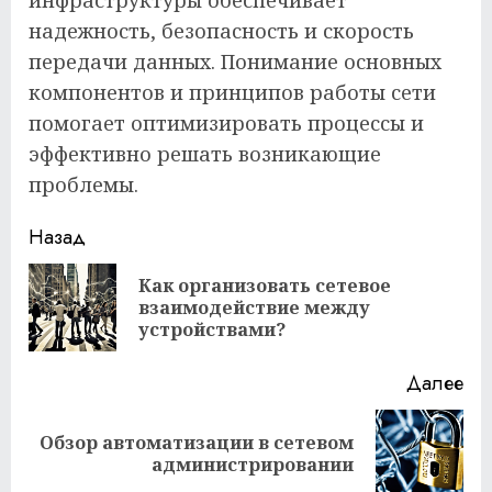
инфраструктуры обеспечивает
надежность, безопасность и скорость
передачи данных. Понимание основных
компонентов и принципов работы сети
помогает оптимизировать процессы и
эффективно решать возникающие
проблемы.
Продолжить
Назад
чтение
Как организовать сетевое
Пр
взаимодействие между
за
устройствами?
Далее
Обзор автоматизации в сетевом
Следующая
администрировании
запись: