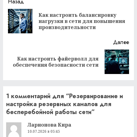
Продолжить
Назад
чтение
Как настроить балансировку
Пр
нагрузки в сети для повышения
за
производительности
Далее
Как настроить файерволл для
Следующая
обеспечения безопасности сети
запись:
1 комментарий для “
Резервирование и
настройка резервных каналов для
бесперебойной работы сети
”
Ларионова Кира
10.07.2026 в 05:45