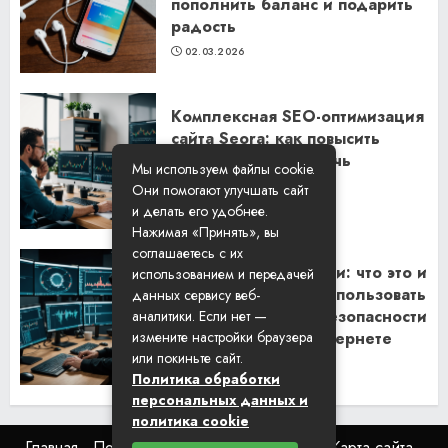
пополнить баланс и подарить
радость
02.03.2026
Комплексная SEO-оптимизация
сайта Seora: как повысить
видимость и привлечь
Мы используем файлы cookie.
клиентов
Они помогают улучшать сайт
06.02.2026
и делать его удобнее.
Нажимая «Принять», вы
соглашаетесь с их
Резидентские прокси: что это и
использованием и передачей
как их правильно использовать
данных сервису веб-
для обеспечения безопасности
аналитики. Если нет —
и анонимности в интернете
измените настройки браузера
или покиньте сайт.
29.01.2026
Политика обработки
персональных данных и
политика cookie
Главная
Пользовательское соглашение
Карта сайта