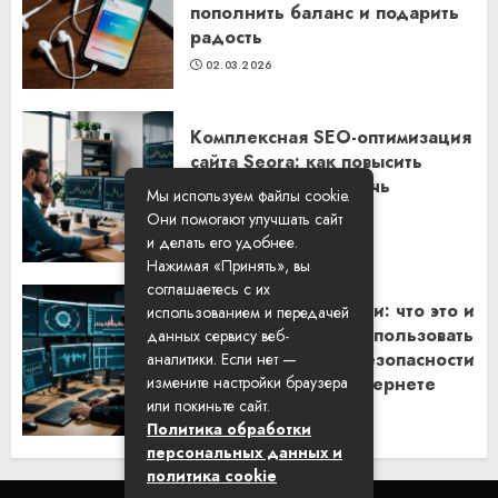
пополнить баланс и подарить
радость
02.03.2026
Комплексная SEO-оптимизация
сайта Seora: как повысить
видимость и привлечь
Мы используем файлы cookie.
клиентов
Они помогают улучшать сайт
06.02.2026
и делать его удобнее.
Нажимая «Принять», вы
соглашаетесь с их
Резидентские прокси: что это и
использованием и передачей
как их правильно использовать
данных сервису веб-
для обеспечения безопасности
аналитики. Если нет —
и анонимности в интернете
измените настройки браузера
или покиньте сайт.
29.01.2026
Политика обработки
персональных данных и
политика cookie