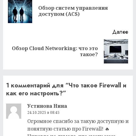
чтение
Обзор систем управления
Пр
доступом (ACS)
за
Далее
Обзор Cloud Networking: что это
Следующая
такое?
запись:
1 комментарий для “
Что такое Firewall и
как его настроить?
”
Устинова Нина
24.10.2025 в 08:45
Огромное спасибо за такую доступную и
понятную статью про Firewall! 🔥