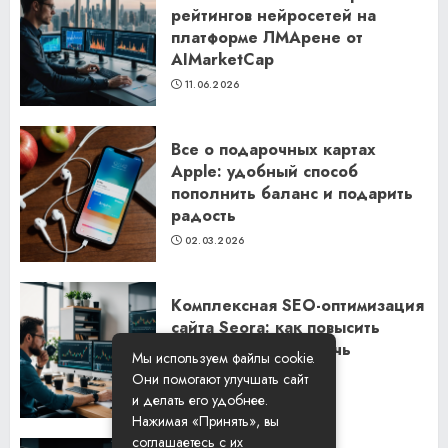
рейтингов нейросетей на
платформе ЛМАрене от
AIMarketCap
11.06.2026
Все о подарочных картах
Apple: удобный способ
пополнить баланс и подарить
радость
02.03.2026
Комплексная SEO-оптимизация
сайта Seora: как повысить
видимость и привлечь
Мы используем файлы cookie.
клиентов
Они помогают улучшать сайт
06.02.2026
и делать его удобнее.
Нажимая «Принять», вы
соглашаетесь с их