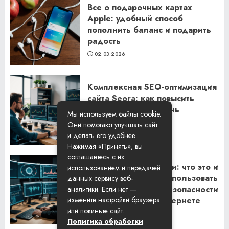
Все о подарочных картах
Apple: удобный способ
пополнить баланс и подарить
радость
02.03.2026
Комплексная SEO-оптимизация
сайта Seora: как повысить
видимость и привлечь
Мы используем файлы cookie.
клиентов
Они помогают улучшать сайт
06.02.2026
и делать его удобнее.
Нажимая «Принять», вы
соглашаетесь с их
Резидентские прокси: что это и
использованием и передачей
как их правильно использовать
данных сервису веб-
для обеспечения безопасности
аналитики. Если нет —
и анонимности в интернете
измените настройки браузера
или покиньте сайт.
29.01.2026
Политика обработки