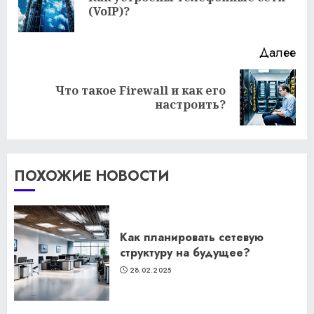
(VoIP)?
за
Далее
Что такое Firewall и как его
Следующая
настроить?
запись:
ПОХОЖИЕ НОВОСТИ
Как планировать сетевую
структуру на будущее?
28.02.2025