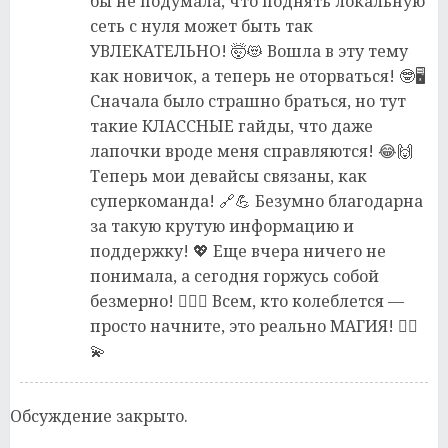
бы не подумала, что поднять локальную
сеть с нуля может быть так
УВЛЕКАТЕЛЬНО! 🤯😻 Вошла в эту тему
как новичок, а теперь не оторваться! 🤓🖥️
Сначала было страшно браться, но тут
такие КЛАССНЫЕ гайды, что даже
лапочки вроде меня справляются! 😂🙌
Теперь мои девайсы связаны, как
суперкоманда! 🔗💪 Безумно благодарна
за такую крутую информацию и
поддержку! 💖 Еще вчера ничего не
понимала, а сегодня горжусь собой
безмерно! 💁‍♀️✨ Всем, кто колеблется —
просто начните, это реально МАГИЯ! 🧙‍♀️
💫
Обсуждение закрыто.