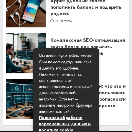
Apple: удобный способ
пополнить баланс и подарить
радость
02.03.2026
Комплексная SEO-оптимизация
сайта Seora: как повысить
видимость и привлечь
Мы используем файлы cookie.
клиентов
Они помогают улучшать сайт
06.02.2026
и делать его удобнее.
Нажимая «Принять», вы
соглашаетесь с их
Резидентские прокси: что это и
использованием и передачей
как их правильно использовать
данных сервису веб-
для обеспечения безопасности
аналитики. Если нет —
и анонимности в интернете
измените настройки браузера
или покиньте сайт.
29.01.2026
Политика обработки
персональных данных и
политика cookie