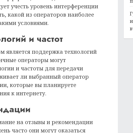
п
дует учесть уровень интерференции
Г
ь, какой из операторов наиболее
и
такими условиями.
в
огий и частот
м является поддержка технологий
личные операторы могут
логии и частоты для передачи
рживает ли выбранный оператор
гии, которые вы планируете
ния к интернету.
ндации
мание на отзывы и рекомендации
чень часто они могут оказаться