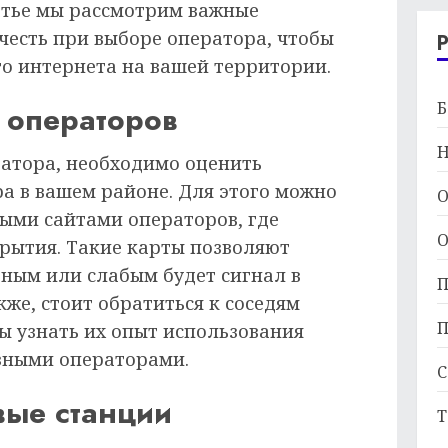
татье мы рассмотрим важные
честь при выборе оператора, чтобы
о интернета на вашей территории.
Б
 операторов
Н
ратора, необходимо оценить
а в вашем районе. Для этого можно
О
ыми сайтами операторов, где
О
рытия. Такие карты позволяют
ьным или слабым будет сигнал в
П
же, стоит обратиться к соседям
П
ы узнать их опыт использования
зными операторами.
С
ые станции
Т