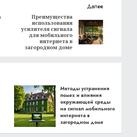
Далее
а
Преимущества
использования
Предыдущая
усилителя сигнала
Следующая
запись:
для мобильного
запись:
интернета в
загородном доме
Методы устранения
помех и влияния
окружающей среды
на сигнал мобильного
интернета в
загородном доме
13.05.2024