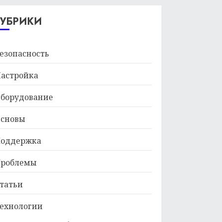
29.01.2026
РУБРИКИ
езопасность
астройка
борудование
сновы
оддержка
роблемы
татьи
ехнологии