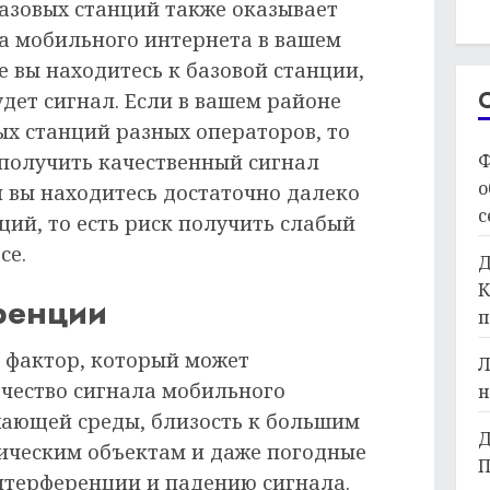
азовых станций также оказывает
ла мобильного интернета в вашем
 вы находитесь к базовой станции,
удет сигнал. Если в вашем районе
ых станций разных операторов, то
Ф
 получить качественный сигнал
о
и вы находитесь достаточно далеко
с
ий, то есть риск получить слабый
се.
Д
К
ренции
п
 фактор, который может
Л
ачество сигнала мобильного
н
жающей среды, близость к большим
Д
ническим объектам и даже погодные
П
интерференции и падению сигнала.