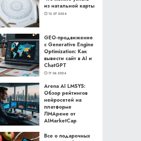
из натальной карты
12.07.2026
GEO-продвижение
с Generative Engine
Optimization: Как
вывести сайт в AI и
ChatGPT
17.06.2026
Arena AI LMSYS:
Обзор рейтингов
нейросетей на
платформе
ЛМАрене от
AIMarketCap
11.06.2026
Все о подарочных