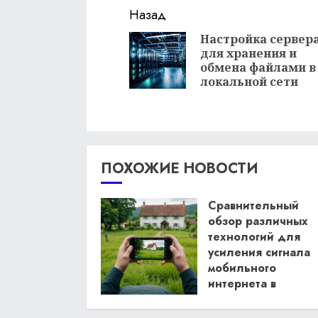
Продолжить
Назад
чтение
Настройка сервер
для хранения и
обмена файлами в
локальной сети
ПОХОЖИЕ НОВОСТИ
Сравнительный
обзор различных
технологий для
усиления сигнала
мобильного
интернета в
загородном доме
13.05.2024