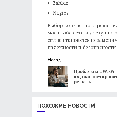
Zabbix
Nagios
Выбор конкретного решения
масштаба сети и доступног
сетью становятся незамени
надежности и безопасности
Продолжить
Назад
чтение
Проблемы с Wi-Fi:
их диагностироват
решать
ПОХОЖИЕ НОВОСТИ