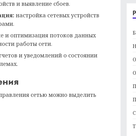
йств и выявление сбоев.
ация:
настройка сетевых устройств
рами.
Б
е и оптимизация потоков данных
ости работы сети.
Н
тчетов и уведомлений о состоянии
О
лемах.
О
ения
П
правления сетью можно выделить
П
С
Т