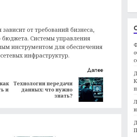
 зависит от требований бизнеса,
о бюджета. Системы управления
Ф
мым инструментом для обеспечения
о
 сетевых инфраструктур.
с
Далее
Д
К
 как
Технологии передачи
Предыдущая
Следующая
п
ь и
данных: что нужно
запись:
запись:
знать?
Л
н
Д
П