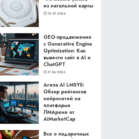
из натальной карты
12.07.2026
GEO-продвижение
с Generative Engine
Optimization: Как
вывести сайт в AI и
ChatGPT
17.06.2026
Arena AI LMSYS:
Обзор рейтингов
нейросетей на
платформе
ЛМАрене от
AIMarketCap
11.06.2026
Все о подарочных