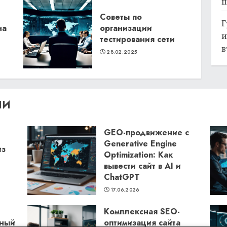
п
Советы по
Г
на
организации
и
тестирования сети
в
28.02.2025
ЛИ
GEO-продвижение с
Generative Engine
из
Optimization: Как
вывести сайт в AI и
ChatGPT
17.06.2026
Комплексная SEO-
бный
оптимизация сайта