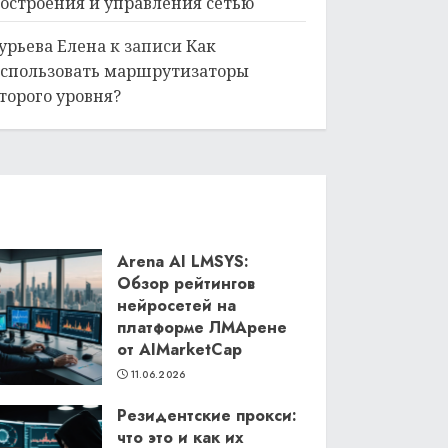
остроения и управления сетью
урьева Елена
к записи
Как
спользовать маршрутизаторы
торого уровня?
Arena AI LMSYS:
Обзор рейтингов
нейросетей на
платформе ЛМАрене
от AIMarketCap
11.06.2026
Резидентские прокси:
что это и как их