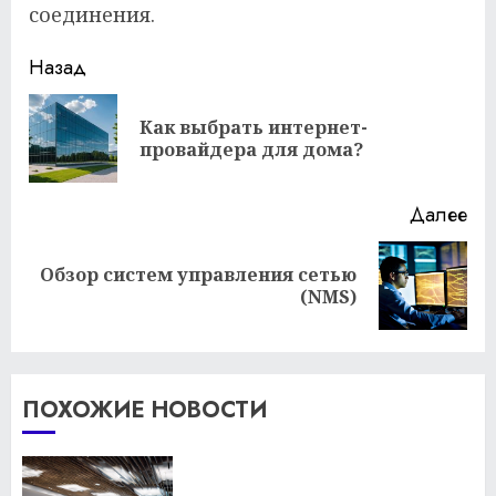
соединения.
Продолжить
Назад
чтение
Как выбрать интернет-
Пр
провайдера для дома?
за
Далее
Обзор систем управления сетью
Следующая
(NMS)
запись:
ПОХОЖИЕ НОВОСТИ