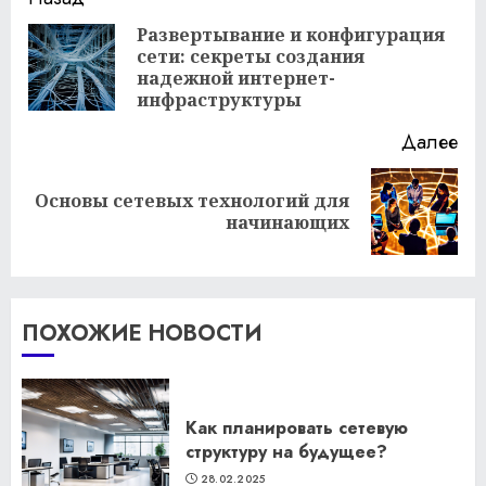
Продолжить
чтение
Развертывание и конфигурация
сети: секреты создания
Пр
надежной интернет-
за
инфраструктуры
Далее
Основы сетевых технологий для
Следующая
начинающих
запись:
ПОХОЖИЕ НОВОСТИ
Как планировать сетевую
структуру на будущее?
28.02.2025