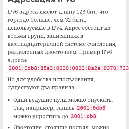
IPv6 адреса имеют длину 128 бит, что
гораздо больше, чем 32 бита,
используемые в IPv4. Адрес состоит из
восьми групп, записанных в
шестнадцатеричной системе счисления,
разделенных двоеточием. Пример IPv6
адреса:
2001:0db8:85a3:0000:0000:8a2e:0370:733
Но для удобства использования,
существуют два правила:
Одни ведущие нули можно опускать.
Так, например, запись
2001:0db8
можно упростить до
.
2001:db8
Двоеточие, стоящие подряд, можно