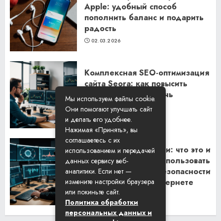
Apple: удобный способ
пополнить баланс и подарить
радость
02.03.2026
Комплексная SEO-оптимизация
сайта Seora: как повысить
видимость и привлечь
Мы используем файлы cookie.
клиентов
Они помогают улучшать сайт
06.02.2026
и делать его удобнее.
Нажимая «Принять», вы
соглашаетесь с их
Резидентские прокси: что это и
использованием и передачей
как их правильно использовать
данных сервису веб-
для обеспечения безопасности
аналитики. Если нет —
и анонимности в интернете
измените настройки браузера
или покиньте сайт.
29.01.2026
Политика обработки
персональных данных и