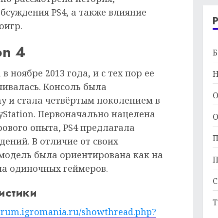
бсуждения PS4, а также влияние
оигр.
on 4
Б
в ноябре 2013 года, и с тех пор ее
Н
чивалась. Консоль была
О
y и стала четвёртым поколением в
yStation. Первоначально нацелена
О
рового опыта, PS4 предлагала
П
ений. В отличие от своих
модель была ориентирована как на
П
на одиночных геймеров.
С
истики
Т
forum.igromania.ru/showthread.php?