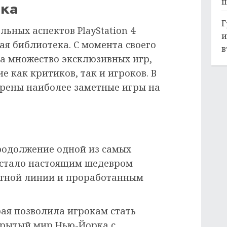
п
ека
Г
ьных аспектов PlayStation 4
и
ая библиотека. С момента своего
в
а множество эксклюзивных игр,
 как критиков, так и игроков. В
трены наиболее заметные игры на
одолжение одной из самых
 стало настоящим шедевром
етной линии и проработанным
ая позволила игрокам стать
крытый мир Нью-Йорка с