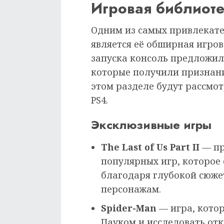
Игровая библиот
Одним из самых привлекател
является её обширная игров
запуска консоль предложил
которые получили признание
этом разделе будут рассмо
PS4.
Эксклюзивные игры
The Last of Us Part II
— пр
популярных игр, которое
благодаря глубокой сюж
персонажам.
Spider-Man
— игра, котор
Пауком и исследовать от