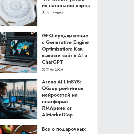
из натальной карты
12.07.2026
GEO-продвижение
с Generative Engine
Optimization: Как
вывести сайт в AI и
ChatGPT
17.06.2026
Arena AI LMSYS:
Обзор рейтингов
нейросетей на
платформе
ЛМАрене от
AIMarketCap
11.06.2026
Все о подарочных