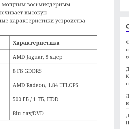
на мощным восьмиядерным
печивает высокую
ные характеристики устройства
Ф
Характеристика
о
AMD Jaguar, 8 ядер
с
Д
8 ГБ GDDR5
К
п
AMD Radeon, 1.84 TFLOPS
Л
500 ГБ / 1 ТБ, HDD
н
Blu-ray/DVD
Д
П