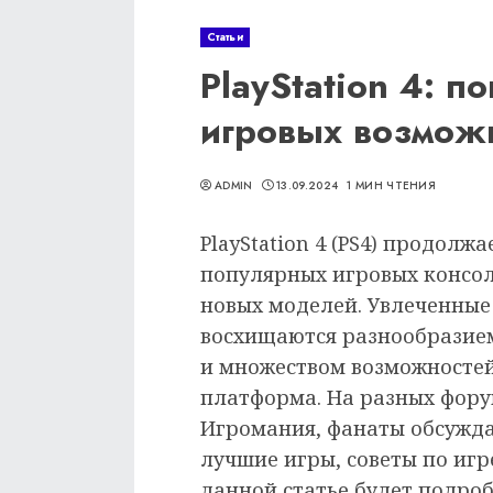
Статьи
PlayStation 4: п
игровых возмож
ADMIN
13.09.2024
1 МИН ЧТЕНИЯ
PlayStation 4 (PS4) продолж
популярных игровых консол
новых моделей. Увлеченные
восхищаются разнообразием
и множеством возможностей
платформа. На разных форум
Игромания, фанаты обсужда
лучшие игры, советы по игр
данной статье будет подро