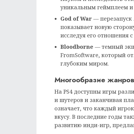
уникальным геймплеем и
God of War
— перезапуск 
показывает новую сторон
исследуя его отношения с
Bloodborne
— темный экш
FromSoftware, который о
глубоким миром.
Многообразие жанро
На PS4 доступны игры разл
и шутеров и заканчивая пл
означает, что каждый игрок
вкусу. В последние годы та
развитию инди-игр, предл