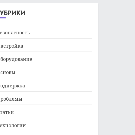
29.01.2026
РУБРИКИ
езопасность
астройка
борудование
сновы
оддержка
роблемы
татьи
ехнологии