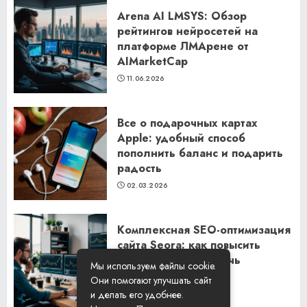
Arena AI LMSYS: Обзор
рейтингов нейросетей на
платформе ЛМАрене от
AIMarketCap
11.06.2026
Все о подарочных картах
Apple: удобный способ
пополнить баланс и подарить
радость
02.03.2026
Комплексная SEO-оптимизация
сайта Seora: как повысить
видимость и привлечь
Мы используем файлы cookie.
клиентов
Они помогают улучшать сайт
06.02.2026
и делать его удобнее.