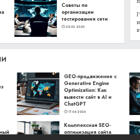
п
Советы по
на
организации
Г
тестирования сети
и
28.02.2025
в
ЛИ
GEO-продвижение с
Generative Engine
из
Optimization: Как
вывести сайт в AI и
ChatGPT
17.06.2026
Комплексная SEO-
бный
оптимизация сайта
Seora: как повысить