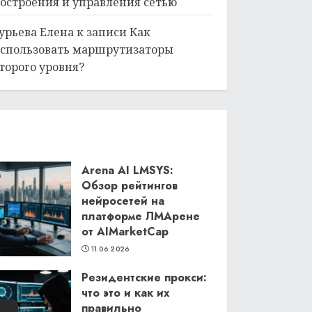
остроения и управления сетью
урьева Елена
к записи
Как
спользовать маршрутизаторы
торого уровня?
Arena AI LMSYS:
Обзор рейтингов
нейросетей на
платформе ЛМАрене
от AIMarketCap
11.06.2026
Резидентские прокси:
что это и как их
правильно