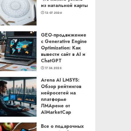
из натальной карты
12.07.2026
GEO-продвижение
с Generative Engine
Optimization: Как
вывести сайт в AI и
ChatGPT
17.06.2026
Arena AI LMSYS:
Обзор рейтингов
нейросетей на
платформе
ЛМАрене от
AIMarketCap
11.06.2026
Все о подарочных