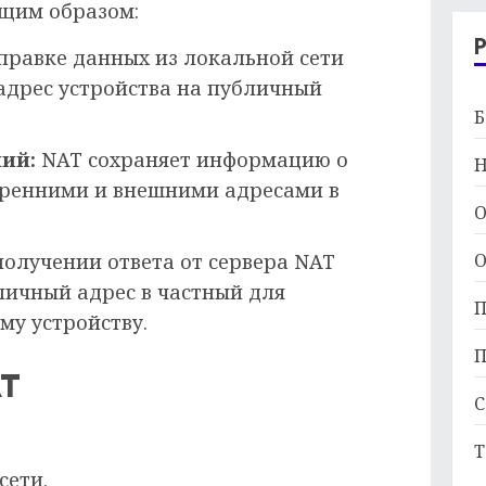
щим образом:
правке данных из локальной сети
адрес устройства на публичный
Б
ий:
NAT сохраняет информацию о
Н
тренними и внешними адресами в
О
О
олучении ответа от сервера NAT
личный адрес в частный для
П
му устройству.
П
AT
С
Т
сети.