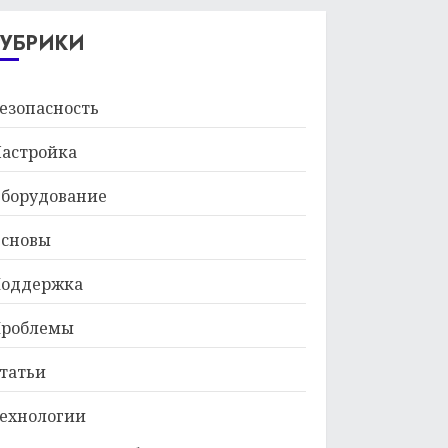
29.01.2026
РУБРИКИ
езопасность
астройка
борудование
сновы
оддержка
роблемы
татьи
ехнологии