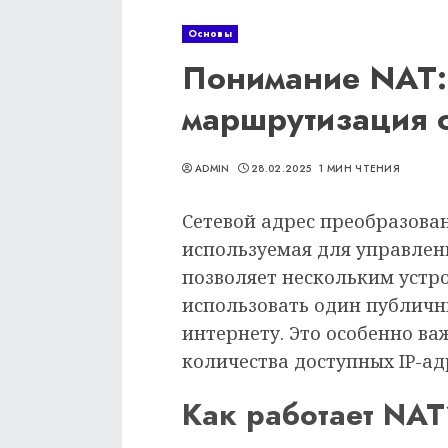
Основы
Понимание NAT: 
маршрутизация 
ADMIN
28.02.2025
1 МИН ЧТЕНИЯ
Сетевой адрес преобразован
используемая для управлени
позволяет нескольким устро
использовать один публичны
интернету. Это особенно ва
количества доступных IP-ад
Как работает NAT