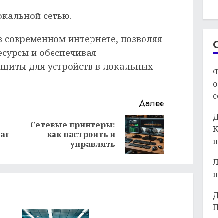
кальной сетью.
в современном интернете, позволяя
есурсы и обеспечивая
щиты для устройств в локальных
Ф
о
с
Далее
Д
Сетевые принтеры:
К
Предыдущая
Следующая
аг
как настроить и
п
запись:
запись:
управлять
Л
н
Д
П