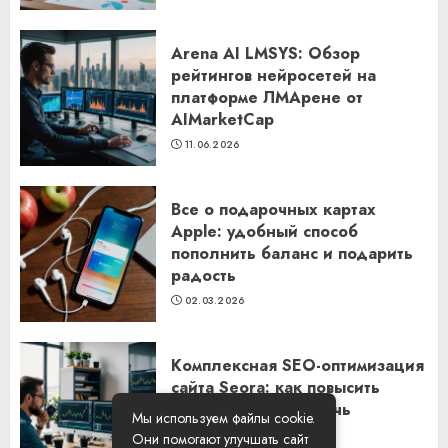
Arena AI LMSYS: Обзор
рейтингов нейросетей на
платформе ЛМАрене от
AIMarketCap
11.06.2026
Все о подарочных картах
Apple: удобный способ
пополнить баланс и подарить
радость
02.03.2026
Комплексная SEO-оптимизация
сайта Seora: как повысить
видимость и привлечь
Мы используем файлы cookie.
клиентов
Они помогают улучшать сайт