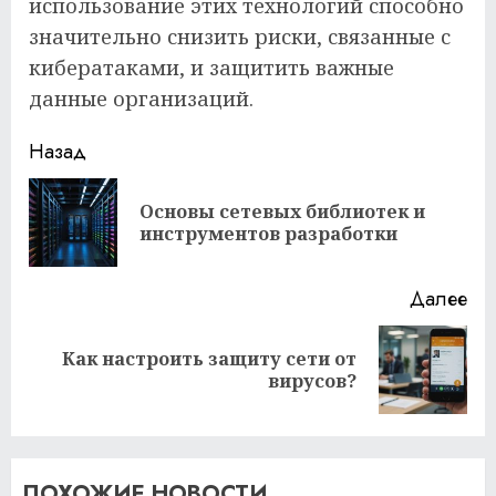
использование этих технологий способно
значительно снизить риски, связанные с
кибератаками, и защитить важные
данные организаций.
Продолжить
Назад
чтение
Основы сетевых библиотек и
Пр
инструментов разработки
за
Далее
Как настроить защиту сети от
Следующая
вирусов?
запись:
ПОХОЖИЕ НОВОСТИ