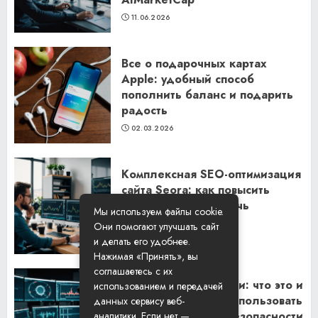
11.06.2026
Все о подарочных картах
Apple: удобный способ
пополнить баланс и подарить
радость
02.03.2026
Комплексная SEO-оптимизация
сайта Seora: как повысить
видимость и привлечь
Мы используем файлы cookie.
клиентов
Они помогают улучшать сайт
06.02.2026
и делать его удобнее.
Нажимая «Принять», вы
соглашаетесь с их
Резидентские прокси: что это и
использованием и передачей
как их правильно использовать
данных сервису веб-
для обеспечения безопасности
аналитики. Если нет —