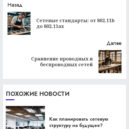
Продолжить
Назад
чтение
Сетевые стандарты: от 802.11b
Пр
до 802.11ax
за
Далее
Сравнение проводных и
Следующая
беспроводных сетей
запись:
ПОХОЖИЕ НОВОСТИ
Как планировать сетевую
структуру на будущее?