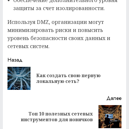
Обеспечение дополнительного уровня
защиты за счет изолированности.
Используя DMZ, организации могут
минимизировать риски и повысить
уровень безопасности своих данных и
сетевых систем.
Продолжить
Назад
чтение
Как создать свою первую
Пр
локальную сеть?
за
Далее
Топ 10 полезных сетевых
Следующая
инструментов для новичков
запись: