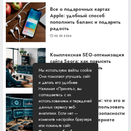
Все о подарочных картах
Apple: удобный способ
пополнить баланс и подарить
радость
02.03.2026
Комплексная SEO-оптимизация
сайта Seora: как повысить
видимость и привлечь
Мы используем файлы cookie.
клиентов
Они помогают улучшать сайт
06.02.2026
и делать его удобнее.
Нажимая «Принять», вы
соглашаетесь с их
Резидентские прокси: что это и
использованием и передачей
как их правильно использовать
данных сервису веб-
для обеспечения безопасности
аналитики. Если нет —
и анонимности в интернете
измените настройки браузера
или покиньте сайт.
29.01.2026