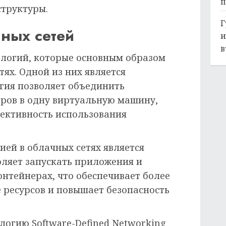
п
структуры.
Г
ных сетей
и
в
ологий, которые основным образом
тях. Одной из них является
огия позволяет объединить
еров в одну виртуальную машину,
фективность использования
ей в облачных сетях является
оляет запускать приложения и
нтейнерах, что обеспечивает более
 ресурсов и повышает безопасность
логию Software-Defined Networking