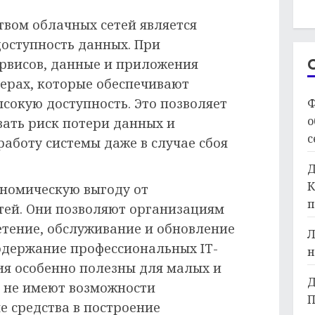
вом облачных сетей является
оступность данных. При
рвисов, данные и приложения
верах, которые обеспечивают
сокую доступность. Это позволяет
Ф
о
ать риск потери данных и
с
аботу системы даже в случае сбоя
Д
К
ономическую выгоду от
п
тей. Они позволяют организациям
етение, обслуживание и обновление
Л
содержание профессиональных IT-
н
ия особенно полезны для малых и
Д
 не имеют возможности
П
е средства в построение