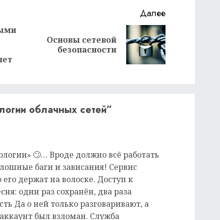
Далее
выми
Основы сетевой
Следующая
Предыдущая
безопасности
запись:
запись:
нет
логии облачных сетей
”
ологии» 🙄… Вроде должно всё работать
плошные баги и зависания! Сервис
 его держат на волоске. Доступ к
ня: один раз сохранён, два раза
сть Да о ней только разговаривают, а
 аккаунт был взломан. Служба