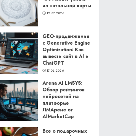
из натальной карты
12.07.2026
GEO-продвижение
с Generative Engine
Optimization: Как
вывести сайт в AI и
ChatGPT
17.06.2026
Arena AI LMSYS:
Обзор рейтингов
нейросетей на
платформе
ЛМАрене от
AIMarketCap
11.06.2026
Все о подарочных