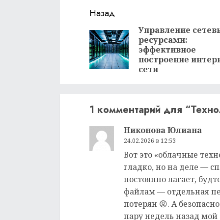
Продолжить
Назад
чтение
Управление сете
ресурсами:
эффективное
построение интер
сети
1 комментарий для “
Техно
Никонова Юлиана
24.02.2026 в 12:53
Вот это «облачные техн
гладко, но на деле — с
постоянно лагает, будто
файлам — отдельная пес
потерян 😡. А безопасно
пару недель назад мой