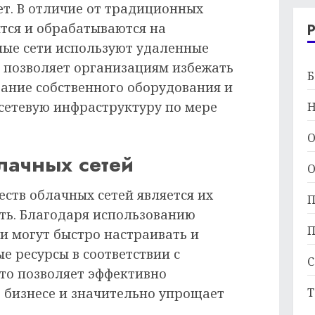
т. В отличие от традиционных
ятся и обрабатываются на
ные сети используют удаленные
о позволяет организациям избежать
Б
вание собственного оборудования и
сетевую инфраструктуру по мере
Н
О
лачных сетей
О
ств облачных сетей является их
П
ть. Благодаря использованию
П
и могут быстро настраивать и
е ресурсы в соответствии с
С
то позволяет эффективно
Т
в бизнесе и значительно упрощает