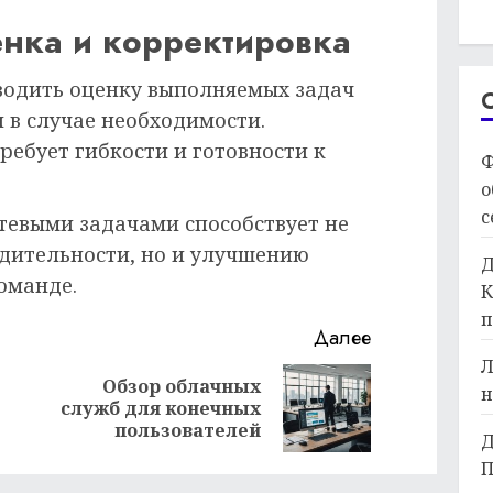
енка и корректировка
водить оценку выполняемых задач
 в случае необходимости.
ебует гибкости и готовности к
Ф
о
с
тевыми задачами способствует не
дительности, но и улучшению
Д
оманде.
К
п
Далее
Л
Обзор облачных
н
Предыдущая
Следующая
служб для конечных
запись:
запись:
пользователей
Д
П