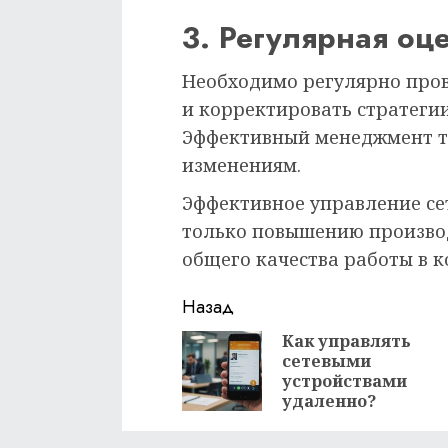
3. Регулярная оц
Необходимо регулярно про
и корректировать стратегии
Эффективный менеджмент тр
изменениям.
Эффективное управление се
только повышению произво
общего качества работы в к
Продолжить
Назад
чтение
Как управлять
сетевыми
устройствами
удаленно?