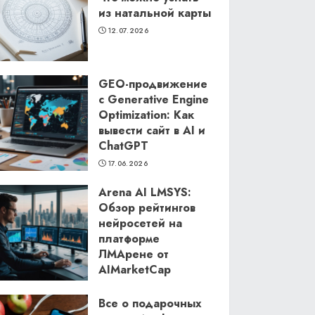
из натальной карты
12.07.2026
GEO-продвижение
с Generative Engine
Optimization: Как
вывести сайт в AI и
ChatGPT
17.06.2026
Arena AI LMSYS:
Обзор рейтингов
нейросетей на
платформе
ЛМАрене от
AIMarketCap
11.06.2026
Все о подарочных