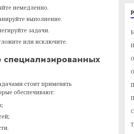
йте немедленно.
нируйте выполнение.
егируйте задачи.
Б
ложите или исключите.
Н
е специализированных
О
О
адачами стоит применять
П
орые обеспечивают:
П
;
С
тей;
Т
ти.