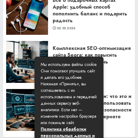
Все о подарочных картах
Apple: удобный способ
пополнить баланс и подарить
радость
02.03.2026
Комплексная SEO-оптимизация
сайта Seora: как повысить
видимость и привлечь
Мы используем файлы cookie.
клиентов
Они помогают улучшать сайт
06.02.2026
и делать его удобнее.
Нажимая «Принять», вы
соглашаетесь с их
Резидентские прокси: что это и
использованием и передачей
как их правильно использовать
данных сервису веб-
для обеспечения безопасности
аналитики. Если нет —
и анонимности в интернете
измените настройки браузера
или покиньте сайт.
29.01.2026
Политика обработки
персональных данных и