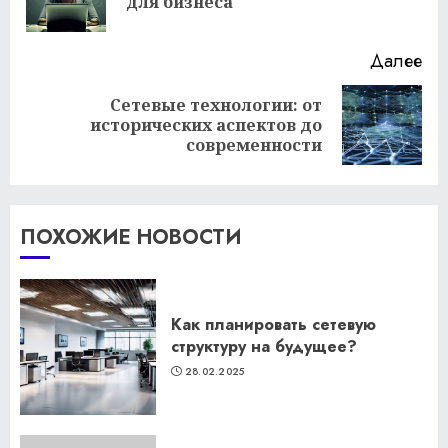
для бизнеса
за
Далее
Сетевые технологии: от
Следующая
исторических аспектов до
запись:
современности
ПОХОЖИЕ НОВОСТИ
Как планировать сетевую
структуру на будущее?
28.02.2025