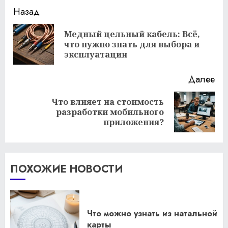
Продолжить
Назад
чтение
Медный цельный кабель: Всё,
Пр
что нужно знать для выбора и
за
эксплуатации
Далее
Что влияет на стоимость
Следующая
разработки мобильного
запись:
приложения?
ПОХОЖИЕ НОВОСТИ
Что можно узнать из натальной
карты