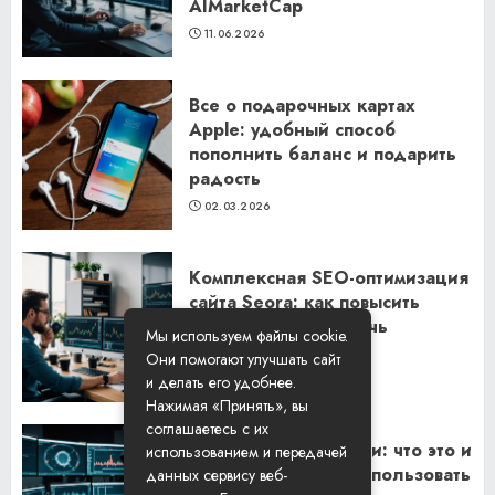
AIMarketCap
11.06.2026
Все о подарочных картах
Apple: удобный способ
пополнить баланс и подарить
радость
02.03.2026
Комплексная SEO-оптимизация
сайта Seora: как повысить
видимость и привлечь
Мы используем файлы cookie.
клиентов
Они помогают улучшать сайт
06.02.2026
и делать его удобнее.
Нажимая «Принять», вы
соглашаетесь с их
Резидентские прокси: что это и
использованием и передачей
как их правильно использовать
данных сервису веб-