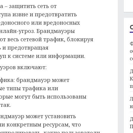
 – защитить сеть от
упа извне и предотвратить
едоносного или вредоносных
онлайн-угроз. Брандмауэры
т весь сетевой трафик, блокируя
Ф
ь и предотвращая
о
п к системе или информации.
с
уэров включают:
Д
К
фика: брандмауэр может
п
ые типы трафика или
орые могут быть использованы
Л
так.
н
андмауэр может установить
Д
ли конкретным ресурсам, что
П
онтролировать, какие пользователи