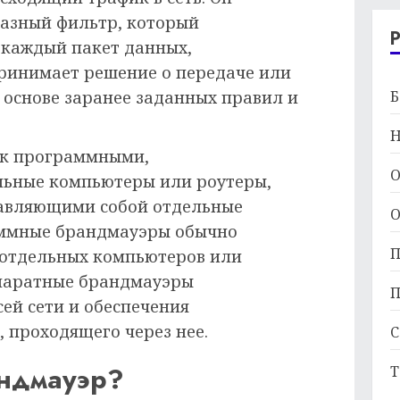
разный фильтр, который
 каждый пакет данных,
принимает решение о передаче или
Б
 основе заранее заданных правил и
Н
ак программными,
О
льные компьютеры или роутеры,
тавляющими собой отдельные
О
аммные брандмауэры обычно
П
 отдельных компьютеров или
аппаратные брандмауэры
П
ей сети и обеспечения
, проходящего через нее.
С
ндмауэр?
Т