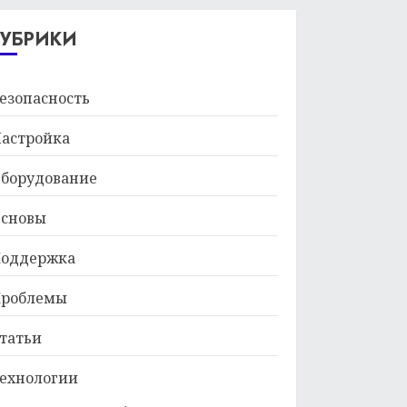
29.01.2026
РУБРИКИ
езопасность
астройка
борудование
сновы
оддержка
роблемы
татьи
ехнологии