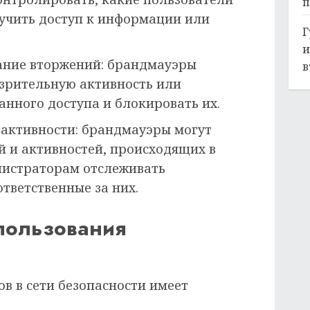
п
лучить доступ к информации или
Г
и
ание вторжений: брандмауэры
в
зрительную активность или
нного доступа и блокировать их.
активности: брандмауэры могут
й и активностей, происходящих в
инистраторам отслеживать
тветственные за них.
пользования
в в сети безопасности имеет