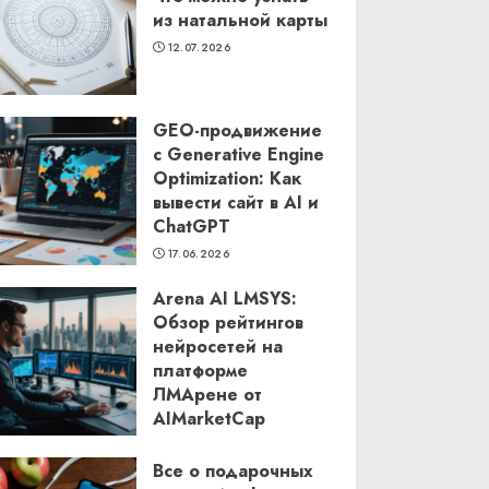
из натальной карты
12.07.2026
GEO-продвижение
с Generative Engine
Optimization: Как
вывести сайт в AI и
ChatGPT
17.06.2026
Arena AI LMSYS:
Обзор рейтингов
нейросетей на
платформе
ЛМАрене от
AIMarketCap
11.06.2026
Все о подарочных