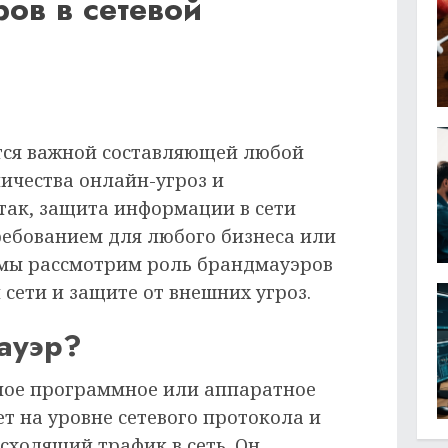
ов в сетевой
ется важной составляющей любой
личества онлайн-угроз и
так, защита информации в сети
ебованием для любого бизнеса или
е мы рассмотрим роль брандмауэров
 сети и защите от внешних угроз.
ауэр?
ное программное или аппаратное
ет на уровне сетевого протокола и
сходящий трафик в сеть. Он