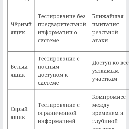
Тестирование без
Ближайшая
Чёрный
предварительной
имитация
ящик
информации о
реальной
системе
атаки
Тестирование с
Доступ ко вс
Белый
полным
уязвимым
ящик
доступом к
участкам
системе
Компромисс
Тестирование с
между
Серый
ограниченной
временем и
ящик
информацией
глубиной