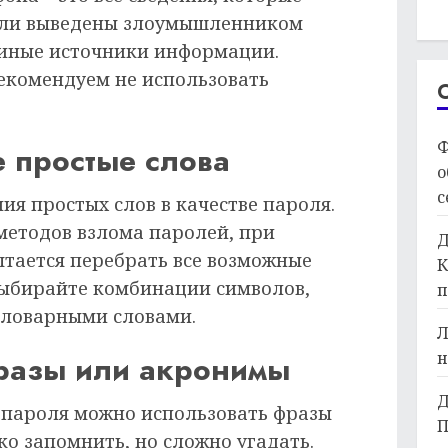
 или выведены злоумышленником
 иные источники информации.
екомендуем не использовать
Ф
е простые слова
о
с
ия простых слов в качестве пароля.
методов взлома паролей, при
Д
тается перебрать все возможные
К
 выбирайте комбинации символов,
п
 словарными словами.
Л
н
фразы или акронимы
Д
 пароля можно использовать фразы
П
о запомнить, но сложно угадать.