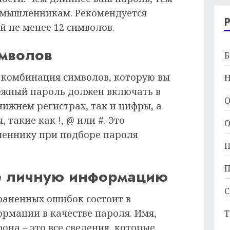
умышленникам. Рекомендуется
 не менее 12 символов.
имволов
Б
о комбинация символов, которую вы
Н
ежный пароль должен включать в
О
нижнем регистрах, так и цифры, а
такие как !, @ или #. Это
О
леннику при подборе пароля
П
П
те личную информацию
С
раненных ошибок состоит в
рмации в качестве пароля. Имя,
Т
она – это все сведения, которые