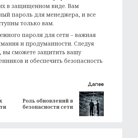
их в защищенном виде. Вам
ный пароль для менеджера, и все
ступны только вам.
ежного пароля для сети – важная
имания и продуманности. Следуя
 вы сможете защитить вашу
енников и обеспечить безопасность
Далее
х
Роль обновлений в
Предыдущая
Следующая
ети
безопасности сети
запись:
запись: