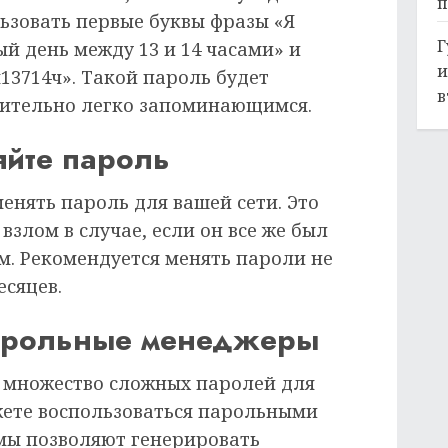
п
ьзовать первые буквы фразы «Я
Г
й день между 13 и 14 часами» и
и
13714ч». Такой пароль будет
в
сительно легко запоминающимся.
яйте пароль
енять пароль для вашей сети. Это
взлом в случае, если он все же был
. Рекомендуется менять пароли не
есяцев.
парольные менеджеры
 множество сложных паролей для
жете воспользоваться парольными
мы позволяют генерировать