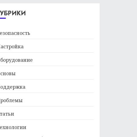
29.01.2026
РУБРИКИ
езопасность
астройка
борудование
сновы
оддержка
роблемы
татьи
ехнологии