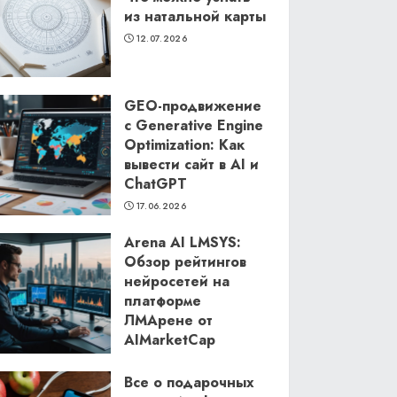
из натальной карты
12.07.2026
GEO-продвижение
с Generative Engine
Optimization: Как
вывести сайт в AI и
ChatGPT
17.06.2026
Arena AI LMSYS:
Обзор рейтингов
нейросетей на
платформе
ЛМАрене от
AIMarketCap
11.06.2026
Все о подарочных