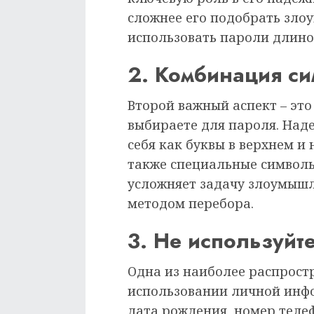
сложнее его подобрать зло
использовать пароли длиной
2. Комбинация с
Второй важный аспект – эт
выбираете для пароля. Над
себя как буквы в верхнем и 
также специальные символы, 
усложняет задачу злоумыш
методом перебора.
3. Не используй
Одна из наиболее распрост
использовании личной инфо
дата рождения, номер телеф