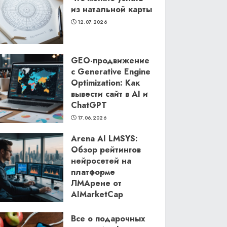
из натальной карты
12.07.2026
GEO-продвижение
с Generative Engine
Optimization: Как
вывести сайт в AI и
ChatGPT
17.06.2026
Arena AI LMSYS:
Обзор рейтингов
нейросетей на
платформе
ЛМАрене от
AIMarketCap
11.06.2026
Все о подарочных