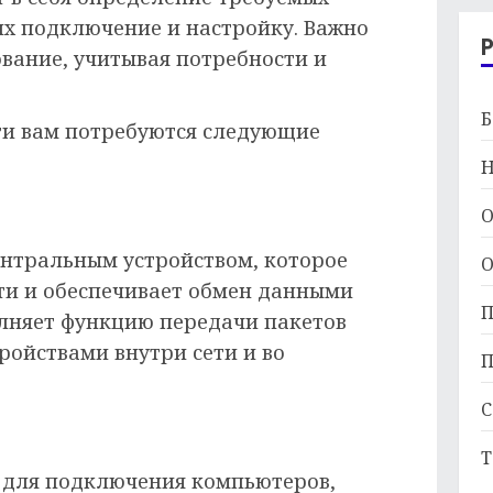
 их подключение и настройку. Важно
вание, учитывая потребности и
Б
ти вам потребуются следующие
Н
О
нтральным устройством, которое
О
ети и обеспечивает обмен данными
П
лняет функцию передачи пакетов
ройствами внутри сети и во
П
С
Т
 для подключения компьютеров,