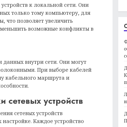
 устройств к локальной сети. Они
ных только тому компьютеру, для
ы, что позволяет увеличить
 уменьшить возможные конфликты в
Ф
о
с
 данных внутри сети. Они могут
Д
волоконными. При выборе кабелей
К
ну кабельного маршрута и
п
особности.
Л
и сетевых устройств
н
ения сетевых устройств
Д
П
 настройке. Каждое устройство