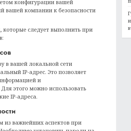
п
четом конфигурации вашей
ий вашей компании к безопасности
Г
и
в
, которые следует выполнить при
в:
сов
ву в вашей локальной сети
льный IP-адрес. Это позволяет
 информацией и
 Для этого можно использовать
ие IP-адреса.
ности
им из важнейших аспектов при
 Необходимо установить пароли на