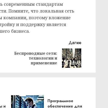
ть современным стандартам
ти. Помните, что локальная сеть
ты компании, поэтому вложение
стройку и поддержку является
шего бизнеса.
Далее
Беспроводные сети:
Предыдущая
Следующая
технологии и
запись:
запись:
применение
Программное
ы и
обеспечение для