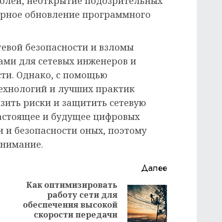
олей, неоткрытие подозрительных
ярное обновление программного
тевой безопасности и взломы
ами для сетевых инженеров и
сти. Однако, с помощью
ехнологий и лучших практик
зить риски и защитить сетевую
Настоящее и будущее цифровых
и и безопасности оных, поэтому
внимание.
Далее
Как оптимизировать
работу сети для
Предыдущая
Следующая
обеспечения высокой
запись:
запись:
скорости передачи