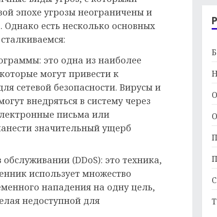
вой эпохе угрозы неограничены и
 Однако есть несколько основных
 сталкиваемся:
Б
ограммы: это одна из наиболее
которые могут привести к
Н
ля сетевой безопасности. Вирусы и
О
огут внедряться в систему через
электронные письма или
О
нанести значительный ущерб
П
П
 обслуживании (DDoS): это техника,
енник использует множество
С
менного нападения на одну цель,
делая недоступной для
Т