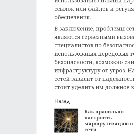
использование сильных пар
ссылок или файлов и регул
обеспечения.
В заключение, проблемы се
являются серьезными вызов
специалистов по безопасно
использования передовых т
безопасности, возможно сни
инфраструктуру от угроз. 
сетей зависит от надежност
стоит уделить им должное 
Продолжить
Назад
чтение
Как правильно
настроить
маршрутизацию в
сети