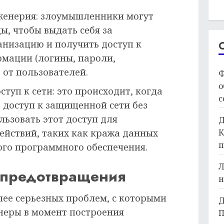
женерия: злоумышленники могут
ы, чтобы выдать себя за
анизацию и получить доступ к
мации (логины, пароли,
) от пользователей.
Ф
о
уп к сети: это происходит, когда
с
доступ к защищенной сети без
ьзовать этот доступ для
Д
К
ействий, таких как кража данных
п
ого программного обеспечения.
Л
х предотвращения
н
лее серьезных проблем, с которыми
Д
неры в момент построения
П