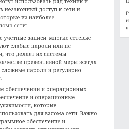
п
огут использовать ряд техник и
ь незаконный доступ к сети и
Г
которые из наиболее
и
лома сети:
в
 учетные записи: многие сетевые
ют слабые пароли или не
, что делает их системы
качестве превентивной меры всегда
 сложные пароли и регулярно
.
ом обеспечении и операционных
беспечение и операционные
 уязвимости, которые
пользовать для взлома сети. Важно
граммное обеспечение и