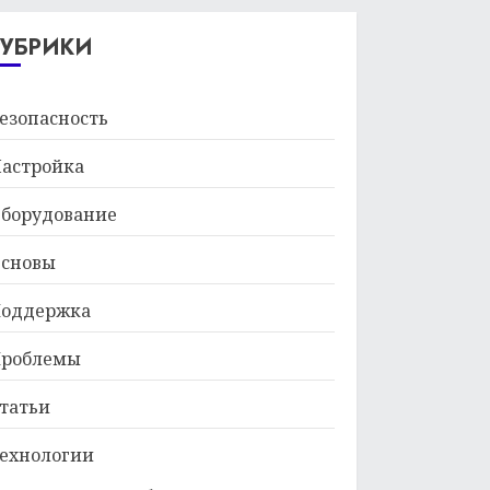
29.01.2026
РУБРИКИ
езопасность
астройка
борудование
сновы
оддержка
роблемы
татьи
ехнологии