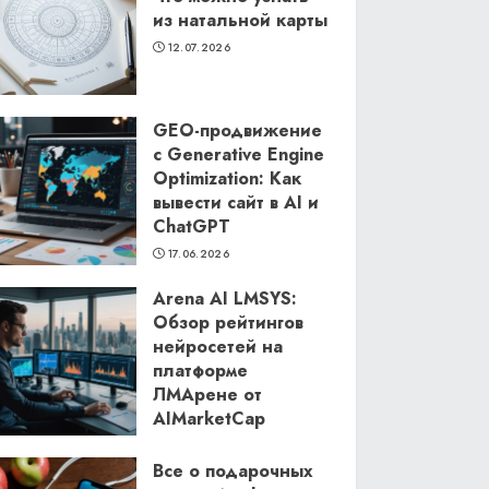
из натальной карты
12.07.2026
GEO-продвижение
с Generative Engine
Optimization: Как
вывести сайт в AI и
ChatGPT
17.06.2026
Arena AI LMSYS:
Обзор рейтингов
нейросетей на
платформе
ЛМАрене от
AIMarketCap
11.06.2026
Все о подарочных