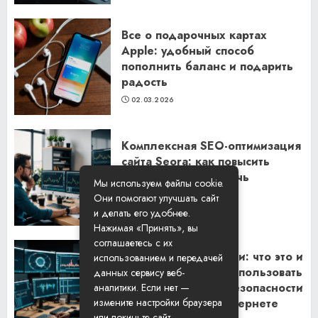
Все о подарочных картах
Apple: удобный способ
пополнить баланс и подарить
радость
02.03.2026
Комплексная SEO-оптимизация
сайта Seora: как повысить
видимость и привлечь
Мы используем файлы cookie.
клиентов
Они помогают улучшать сайт
06.02.2026
и делать его удобнее.
Нажимая «Принять», вы
соглашаетесь с их
Резидентские прокси: что это и
использованием и передачей
как их правильно использовать
данных сервису веб-
для обеспечения безопасности
аналитики. Если нет —
и анонимности в интернете
измените настройки браузера
или покиньте сайт.