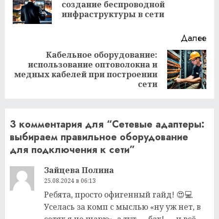
Пр
создание беспроводной
за
инфраструктуры в сети
Далее
Кабельное оборудование:
использование оптоволокна и
Следующая
медных кабелей при построении
запись:
сети
3 комментария для “
Сетевые адаптеры:
выбираем правильное оборудование
для подключения к сети
”
Зайцева Полина
25.08.2024 в 06:13
Ребята, просто офигенный гайд! 😍💻
Уселась за комп с мыслью «ну уж нет, в
сетях я не шарю», а тут — бах! — и всё